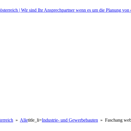
erreich
»
Alle
title_li=
Industrie- und Gewerbebauten
» Faschang webd