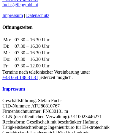
fuchs@fepgmbh.at
Impressum
|
Datenschutz
Öffnungszeiten
Mo:
07.30 – 16.30 Uhr
Di:
07.30 – 16.30 Uhr
Mi:
07.30 – 16.30 Uhr
Do:
07.30 – 16.30 Uhr
Fr:
07.30 – 12.00 Uhr
Termine nach telefonischer Vereinbarung unter
+43 664 148 31 31
jederzeit möglich.
Impressum
Geschäftsführung: Stefan Fuchs
UID-Nummer: ATU80810767
Firmenbuchnummer: FN630181 m
GLN (der öffentlichen Verwaltung): 9110023446271
Rechtsform: Gesellschaft mit beschränkter Haftung
Tätigkeitsbeschreibung: Ingenieurbüro für Elektrotechnik
Gerichtsstand: Landesgericht Ried im Innkreis