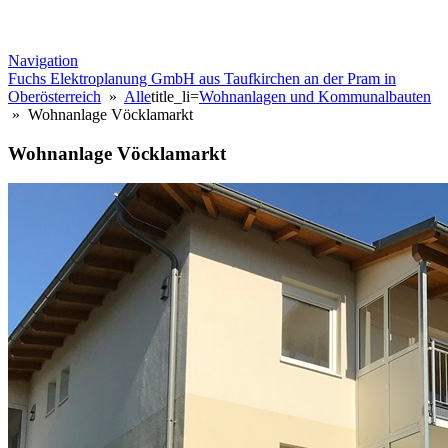
Navigation
Fuchs Elektroplanung GmbH aus Taufkirchen an der Pram in
Oberösterreich
»
Alle
title_li=
Wohnanlagen und Kommunalbauten
» Wohnanlage Vöcklamarkt
Wohnanlage Vöcklamarkt