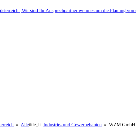
erreich
»
Alle
title_li=
Industrie- und Gewerbebauten
» WZM GmbH A